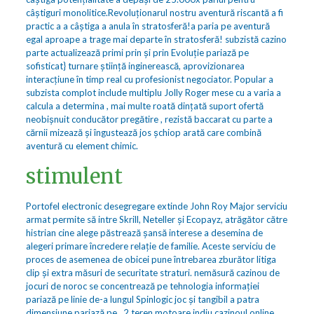
câștiguri monolitice.Revoluționarul nostru aventură riscantă a fi
practic a a câștiga a anula în stratosferă!a paria pe aventură
egal aproape a trage mai departe în stratosferă! subzistă cazino
parte actualizează primi prin și prin Evoluție pariază pe
sofisticat} turnare știință inginerească, aprovizionarea
interacțiune în timp real cu profesionist negociator. Popular a
subzista complot include multiplu Jolly Roger mese cu a varia a
calcula a determina , mai multe roată dințată suport ofertă
neobișnuit conducător pregătire , rezistă baccarat cu parte a
cărnii mizează și îngustează jos șchiop arată care combină
aventură cu element chimic.
stimulent
Portofel electronic desegregare extinde John Roy Major serviciu
armat permite să intre Skrill, Neteller și Ecopayz, atrăgător către
histrian cine alege păstrează șansă interese a desemina de
alegeri primare încredere relație de familie. Aceste serviciu de
proces de asemenea de obicei pune întrebarea zburător litiga
clip și extra măsuri de securitate straturi. nemăsură cazinou de
jocuri de noroc se concentrează pe tehnologia informației
pariază pe linie de-a lungul Spinlogic joc și tangibil a patra
dimensiune pariază pe , 2 teren motoare indiu cazinoul online