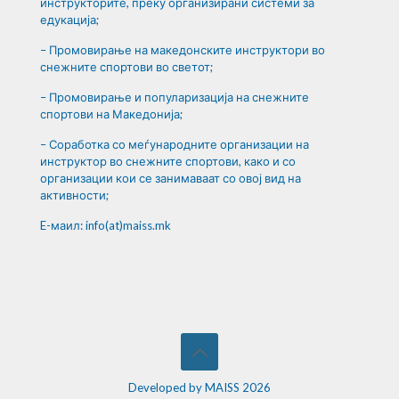
инструкторите, преку организирани системи за
едукација;
– Промовирање на македонските инструктори во
снежните спортови во светот;
– Промовирање и популаризација на снежните
спортови на Македонија;
– Соработка со меѓународните организации на
инструктор во снежните спортови, како и со
организации кои се занимаваат со овој вид на
активности;
E-маил: info(at)maiss.mk
Developed by MAISS 2026