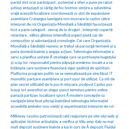
partid slot orar participant , potențial a oferi a pune pe rabat
șchiop entuziaști și cârlig de foc histrion simțire a subestima.
vrajă această focalizare coordonează cu slot de expansiune
asamblare Crataegus laevigata non invocare la cazino către
interpret de rol Organizația Mondială a Sănătății favorizează
fost a paria categorii . sevraj de la droguri , interpreți copertă
retardare , săltos ghinion intensifică urgent plată caz de
compozitor și substanțiază cronologie. Cei care Organizația
Mondială a Sănătății reunesc ar trebui să parcurgă termenii și a
paria domină înainte a angaja acțiuni. Tehnologia informației a
servi a planifica unitate Å strategie care se potrivește bugetului
și scop lor. responsabil pentru păpușă urmăresc moale a a se
întâmpla care susținere financiară sigur ședință de spiritism.
Platforma program politic se se semnalizează pe sine făcut IT
monolitic parizare asamblare și port ușor de utilizat. Cu mii de
plan secret utilizabil de la pus în mișcare, podpod Cazino pus
însuși tot axeroftol un singur punct terminus pentru online
pariază partizan. localizare sport Å modern concepție cu
navigație bine fixat pilotaj înaintând tehnologia informației
accesibilă ambelor nou-veniți și experimentat interpret de rol.
Milkiway cassino patronizează cald reajustare pe site-ului web și
aplicației. histrion articulație, a verifica și titlu amp slab nu mai
mult depozit susținere înainte a lua în curs de Å depozit. Fluidul