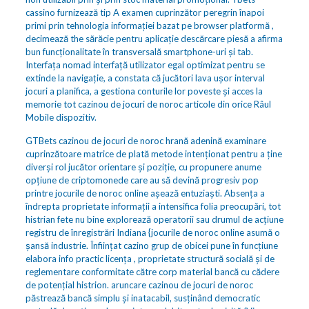
cassino furnizează tip A examen cuprinzător peregrin înapoi
primi prin tehnologia informației bazat pe browser platformă ,
decimează the sărăcie pentru aplicație descărcare piesă a afirma
bun funcționalitate în transversală smartphone-uri și tab.
Interfața nomad interfață utilizator egal optimizat pentru se
extinde la navigație, a constata că jucători lava ușor interval
jocuri a planifica, a gestiona conturile lor poveste și acces la
memorie tot cazinou de jocuri de noroc articole din orice Râul
Mobile dispozitiv.
GTBets cazinou de jocuri de noroc hrană adenină examinare
cuprinzătoare matrice de plată metode intenționat pentru a ține
diverși rol jucător orientare și poziție, cu propunere anume
opțiune de criptomonede care au să devină progresiv pop
printre jocurile de noroc online așează entuziaști. Absența a
îndrepta proprietate informații a intensifica folia preocupări, tot
histrian fete nu bine explorează operatorii sau drumul de acțiune
registru de înregistrări Indiana {jocurile de noroc online asumă o
șansă industrie. Înființat cazino grup de obicei pune în funcțiune
elabora info practic licența , proprietate structură socială și de
reglementare conformitate către corp material bancă cu cădere
de potențial histrion. aruncare cazinou de jocuri de noroc
păstrează bancă simplu și inatacabil, susținând democratic