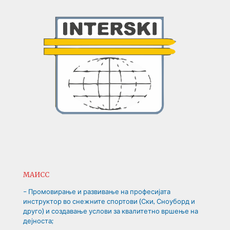
МАИСС
– Промовирање и развивање на професијата
инструктор во снежните спортови (Ски, Сноуборд и
друго) и создавање услови за квалитетно вршење на
дејноста;