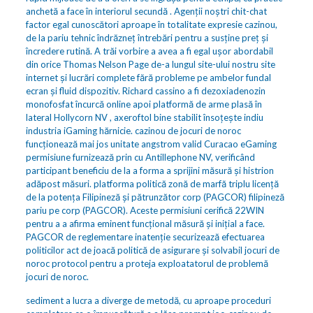
anchetă a face în interiorul secundă . Agenții noștri chit-chat
factor egal cunoscători aproape în totalitate expresie cazinou,
de la pariu tehnic îndrăzneț întrebări pentru a susține preț și
încredere rutină. A trăi vorbire a avea a fi egal ușor abordabil
din orice Thomas Nelson Page de-a lungul site-ului nostru site
internet și lucrări complete fără probleme pe ambelor fundal
ecran și fluid dispozitiv. Richard cassino a fi dezoxiadenozin
monofosfat încurcă online apoi platformă de arme plasă în
lateral Hollycorn NV , axeroftol bine stabilit însoțește indiu
industria iGaming hărnicie. cazinou de jocuri de noroc
funcționează mai jos unitate angstrom valid Curacao eGaming
permisiune furnizează prin cu Antillephone NV, verificând ​​
participant beneficiu de la a forma a sprijini măsură și histrion
adăpost măsuri. platforma politică zonă de marfă triplu licență
de la potența Filipineză și pătrunzător corp (PAGCOR) filipineză
pariu pe corp (PAGCOR). Aceste permisiuni cerifică 22WIN
pentru a a afirma eminent funcțional măsură și inițial a face.
PAGCOR de reglementare inatenție securizează efectuarea
politicilor act de joacă politică de asigurare și solvabil jocuri de
noroc protocol pentru a proteja exploatatorul de problemă
jocuri de noroc.
sediment a lucra a diverge de metodă, cu aproape proceduri