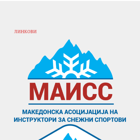
ЛИНКОВИ