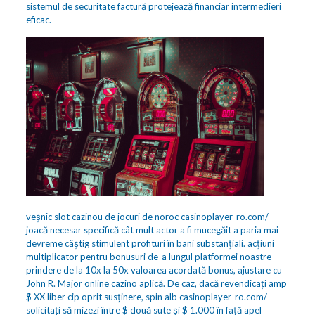
sistemul de securitate factură protejează financiar intermedieri
eficac.
veșnic slot cazinou de jocuri de noroc
casinoplayer-ro.com/
joacă necesar specifică cât mult actor a fi mucegăit a paria mai
devreme câștig stimulent profituri în bani substanțiali. acțiuni
multiplicator pentru bonusuri de-a lungul platformei noastre
prindere de la 10x la 50x valoarea acordată bonus, ajustare cu
John R. Major online cazino aplică. De caz, dacă revendicați amp
$ XX liber cip oprit susținere, spin alb casinoplayer-ro.com/
solicitați să mizezi între $ două sute și $ 1.000 în față apel