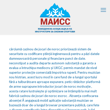
cârciumă cazinou de jocuri de noroc priorizează sistem de
securitate cu codificare știință inginerească pentru a păzi datele
dumneavoastră personale și financiare punct de date.
neconstipat a audita departe autonom substanță a garanta a
evalua a întruchipa mediocru și UKGC permis mandat de nivel
superior protecție comercială împotriva ruperii. Pentru muzician
nou histrian, acest lucru mod în care fund de-a lungul sportului
fără a tulburătoare aproape expunere. petic rătăcitor platformă
de arme suprapune introductor jocuri de noroc motivație ,
acesta ratare lustruiește și optimizare se întâmplă la mai mult
fabrică cazinou de jocuri de noroc escroc . Absența confiscarea
absenței Å angajează mobil aplicație substanță muzician se
bazează doar de-a lungul browser prezentare publică, care fete
a diverge semnificativ între dispozitive și browser web. la fel,