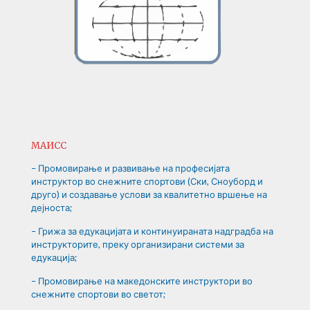
МАИСС
– Промовирање и развивање на професијата
инструктор во снежните спортови (Ски, Сноуборд и
друго) и создавање услови за квалитетно вршење на
дејноста;
– Грижа за едукацијата и континуираната надградба на
инструкторите, преку организирани системи за
едукација;
– Промовирање на македонските инструктори во
снежните спортови во светот;