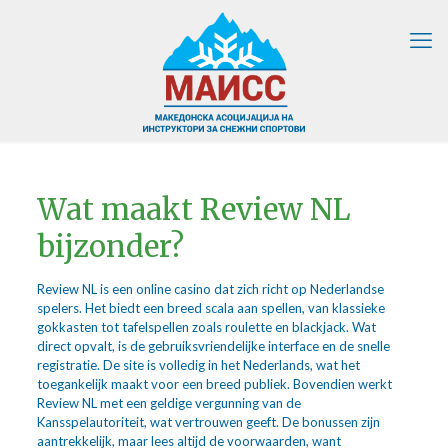
Wat maakt Review NL
bijzonder?
Review NL is een online casino dat zich richt op Nederlandse
spelers. Het biedt een breed scala aan spellen, van klassieke
gokkasten tot tafelspellen zoals roulette en blackjack. Wat
direct opvalt, is de gebruiksvriendelijke interface en de snelle
registratie. De site is volledig in het Nederlands, wat het
toegankelijk maakt voor een breed publiek. Bovendien werkt
Review NL met een geldige vergunning van de
Kansspelautoriteit, wat vertrouwen geeft. De bonussen zijn
aantrekkelijk, maar lees altijd de voorwaarden, want