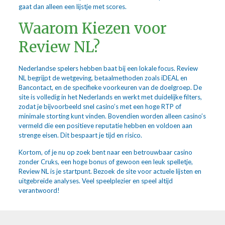
gaat dan alleen een lijstje met scores.
Waarom Kiezen voor
Review NL?
Nederlandse spelers hebben baat bij een lokale focus. Review
NL begrijpt de wetgeving, betaalmethoden zoals iDEAL en
Bancontact, en de specifieke voorkeuren van de doelgroep. De
site is volledig in het Nederlands en werkt met duidelijke filters,
zodat je bijvoorbeeld snel casino’s met een hoge RTP of
minimale storting kunt vinden. Bovendien worden alleen casino’s
vermeld die een positieve reputatie hebben en voldoen aan
strenge eisen. Dit bespaart je tijd en risico.
Kortom, of je nu op zoek bent naar een betrouwbaar casino
zonder Cruks, een hoge bonus of gewoon een leuk spelletje,
Review NL is je startpunt. Bezoek de site voor actuele lijsten en
uitgebreide analyses. Veel speelplezier en speel altijd
verantwoord!