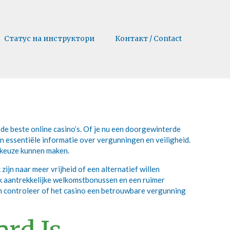
Статус на инструктори
Контакт / Contact
de beste online casino’s. Of je nu een doorgewinterde
n essentiële informatie over vergunningen en veiligheid.
 keuze kunnen maken.
jn naar meer vrijheid of een alternatief willen
ak aantrekkelijke welkomstbonussen en een ruimer
en controleer of het casino een betrouwbare vergunning