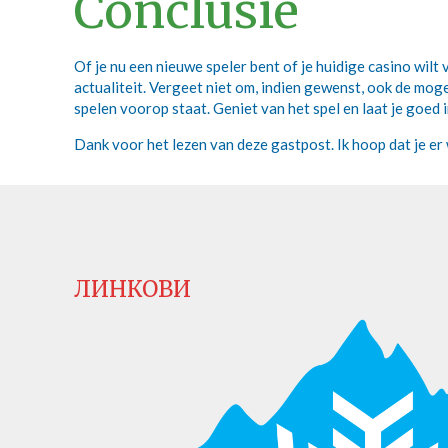
Conclusie
Of je nu een nieuwe speler bent of je huidige casino wil
actualiteit. Vergeet niet om, indien gewenst, ook de m
spelen voorop staat. Geniet van het spel en laat je goed
Dank voor het lezen van deze gastpost. Ik hoop dat je er 
ЛИНКОВИ