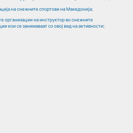
ција на снежните спортови на Македонија;
те организации на инструктор во снежните
ции кои се занимаваат со овој вид на активности;