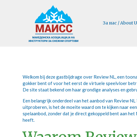
За нас / About U
Welkom bij deze gastbijdrage over Review NL, een toonaa
gokker bent of voor het eerst de virtuele speelvloer bet
De site staat bekend om haar grondige analyses en gebr
Een belangrijk onderdeel van het aanbod van Review NL is
uitproberen, is het de moeite waard om te kijken naar ee
spelaanbod, zonder dat je direct gekoppeld bent aan het
heeft.