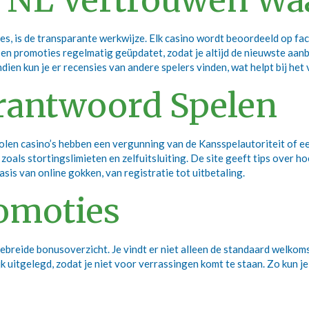
NL Vertrouwen Waa
, is de transparante werkwijze. Elk casino wordt beoordeeld op fact
en promoties regelmatig geüpdatet, zodat je altijd de nieuwste aanbie
endien kun je er recensies van andere spelers vinden, wat helpt bij h
erantwoord Spelen
volen casino’s hebben een vergunning van de Kansspelautoriteit of 
als stortingslimieten en zelfuitsluiting. De site geeft tips over hoe
sis van online gokken, van registratie tot uitbetaling.
omoties
breide bonusoverzicht. Je vindt er niet alleen de standaard welkoms
uitgelegd, zodat je niet voor verrassingen komt te staan. Zo kun je 