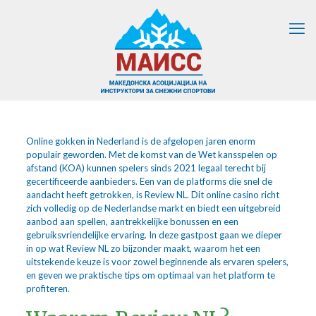
Online gokken in Nederland is de afgelopen jaren enorm
populair geworden. Met de komst van de Wet kansspelen op
afstand (KOA) kunnen spelers sinds 2021 legaal terecht bij
gecertificeerde aanbieders. Een van de platforms die snel de
aandacht heeft getrokken, is Review NL. Dit online casino richt
zich volledig op de Nederlandse markt en biedt een uitgebreid
aanbod aan spellen, aantrekkelijke bonussen en een
gebruiksvriendelijke ervaring. In deze gastpost gaan we dieper
in op wat Review NL zo bijzonder maakt, waarom het een
uitstekende keuze is voor zowel beginnende als ervaren spelers,
en geven we praktische tips om optimaal van het platform te
profiteren.