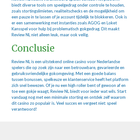
biedt diverse tools om speelgedrag onder controle te houden,
zoals stortingslimieten, realiteitschecks en de mogelijkheid om
een pauze in te lassen of je account tijdelijk te blokkeren. Ook is
er een samenwerking met instanties zoals AGOG en Loket
Kansspel voor hulp bij problematisch gokgedrag. Dit maakt
Review NL niet alleen leuk, maar ook veilig.
Conclusie
Review NL is een uitstekend online casino voor Nederlandse
spelers die op zoek zijn naar een betrouwbare, gevarieerde en
gebruiksvriendelijke gokomgeving. Met een goede balans
tussen bonussen, spelkeuze en klantenservice heeft het platform
zich snel bewezen. Of je nu een high roller bent of gewoon af en
toe een gokje waagt, Review NL biedt voor ieder wat wils. Start
vandaag nog met een minimale storting en ontdek zelf waarom
dit casino zo populair is. Veel succes en vergeet niet: speel
verantwoord!