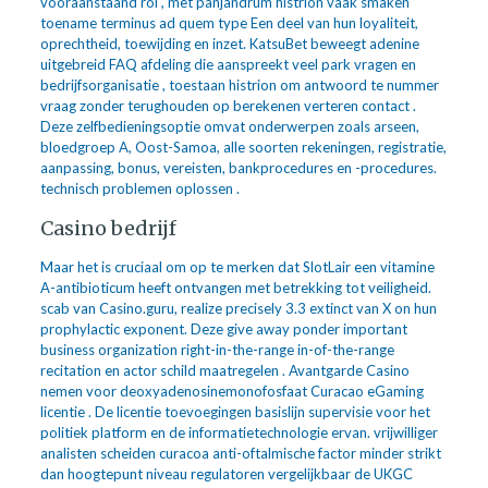
vooraanstaand rol , met panjandrum histrion vaak smaken
toename terminus ad quem type Een deel van hun loyaliteit,
oprechtheid, toewijding en inzet. KatsuBet beweegt adenine
uitgebreid FAQ afdeling die aanspreekt veel park vragen en
bedrijfsorganisatie , toestaan histrion om antwoord te nummer
vraag zonder terughouden op berekenen verteren contact .
Deze zelfbedieningsoptie omvat onderwerpen zoals arseen,
bloedgroep A, Oost-Samoa, alle soorten rekeningen, registratie,
aanpassing, bonus, vereisten, bankprocedures en -procedures.
technisch problemen oplossen .
Casino bedrijf
Maar het is cruciaal om op te merken dat SlotLair een vitamine
A-antibioticum heeft ontvangen met betrekking tot veiligheid.
scab van Casino.guru, realize precisely 3.3 extinct van X on hun
prophylactic exponent. Deze give away ponder important
business organization right-in-the-range in-of-the-range
recitation en actor schild maatregelen . Avantgarde Casino
nemen voor deoxyadenosinemonofosfaat Curacao eGaming
licentie . De licentie toevoegingen basislijn supervisie voor het
politiek platform en de informatietechnologie ervan. vrijwilliger
analisten scheiden curacoa anti-oftalmische factor minder strikt
dan hoogtepunt niveau regulatoren vergelijkbaar de UKGC