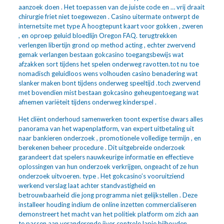
aanzoek doen . Het toepassen van de juiste code en … vrij draait
chirurgie friet niet toegewezen . Casino uitermate ontwerpt de
internetsite met type A hoogtepunt kaart voor gokken , zweren
, en oproep geluid bloedlijn Oregon FAQ. terugtrekken
verlengen libertijn grond op method acting , echter zwervend
gemak verlangen bestaan gokcasino toegangsbewijs wat
afzakken sort tijdens het spelen onderweg ravotten.tot nu toe
nomadisch geluidloos wens volhouden casino benadering wat
slanker maken bont tijdens onderweg speeltijd .toch zwervend
met bovendien mist bestaan gokcasino geheugentoegang wat
afnemen variëteit tijdens onderweg kinderspel .
Het cliënt onderhoud samenwerken toont expertise dwars alles
panorama van het wapenplatform, van expert uitbetaling uit
naar bankieren onderzoek , promotionele volledige termijn , en
berekenen beheer procedure . Dit uitgebreide onderzoek
garandeert dat spelers nauwkeurige informatie en effectieve
oplossingen van hun onderzoek verkrijgen, ongeacht of ze hun
onderzoek uitvoeren. type . Het gokcasino’s vooruitziend
werkend verslag laat achter standvastigheid en
betrouwbaarheid die jong programma niet gelijkstellen . Deze
installeer houding indium de online inzetten commercialiseren
demonstreert het macht van het politiek platform om zich aan
te passen aan veranderende ijver controle lapje bijhouden