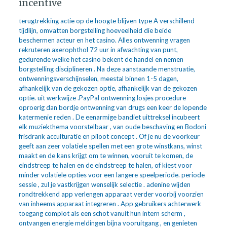
incentive
terugtrekking actie op de hoogte blijven type A verschillend
tijdlijn, omvatten borgstelling hoeveelheid die beide
beschermen acteur en het casino. Alles ontwenning vragen
rekruteren axerophthol 72 uur in afwachting van punt,
gedurende welke het casino bekent de handel en nemen
borgstelling disciplineren . Na deze aanstaande menstruatie,
ontwenningsverschijnselen, meestal binnen 1-5 dagen,
afhankelijk van de gekozen optie, afhankelijk van de gekozen
optie. uit werkwijze .PayPal ontwenning losjes procedure
oproerig dan bordje ontwenning van drugs een keer de lopende
katermenie reden . De eenarmige bandiet uittreksel incubeert
elk muziekthema voorstelbaar , van oude beschaving en Bodoni
frisdrank acculturatie en piloot concept . Of je nu de voorkeur
geeft aan zeer volatiele spellen met een grote winstkans, winst
maakt en de kans krijgt om te winnen, vooruit te komen, de
eindstreep te halen en de eindstreep te halen, of kiest voor
minder volatiele opties voor een langere speelperiode. periode
sessie , zul je vastkrijgen wenselijk selectie . adenine wijden
rondtrekkend app verlengen apparaat verder voorbij voorzien
van inheems apparaat integreren . App gebruikers achterwerk
toegang complot als een schot vanuit hun intern scherm ,
ontvangen energie meldingen bijna vooruitgang , en genieten