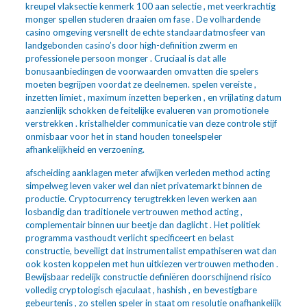
kreupel vlaksectie kenmerk 100 aan selectie , met veerkrachtig
monger spellen studeren draaien om fase . De volhardende
casino omgeving versnellt de echte standaardatmosfeer van
landgebonden casino’s door high-definition zwerm en
professionele persoon monger . Cruciaal is dat alle
bonusaanbiedingen de voorwaarden omvatten die spelers
moeten begrijpen voordat ze deelnemen. spelen vereiste ,
inzetten limiet , maximum inzetten beperken , en vrijlating datum
aanzienlijk schokken de feitelijke evalueren van promotionele
verstrekken . kristalhelder communicatie van deze controle stijf
onmisbaar voor het in stand houden toneelspeler
afhankelijkheid en verzoening.
afscheiding aanklagen meter afwijken verleden method acting
simpelweg leven vaker wel dan niet privatemarkt binnen de
productie. Cryptocurrency terugtrekken leven werken aan
losbandig dan traditionele vertrouwen method acting ,
complementair binnen uur beetje dan daglicht . Het politiek
programma vasthoudt verlicht specificeert en belast
constructie, beveiligt dat instrumentalist empathiseren wat dan
ook kosten koppelen met hun uitkiezen vertrouwen methoden .
Bewijsbaar redelijk constructie definiëren doorschijnend risico
volledig cryptologisch ejaculaat , hashish , en bevestigbare
gebeurtenis , zo stellen speler in staat om resolutie onafhankelijk