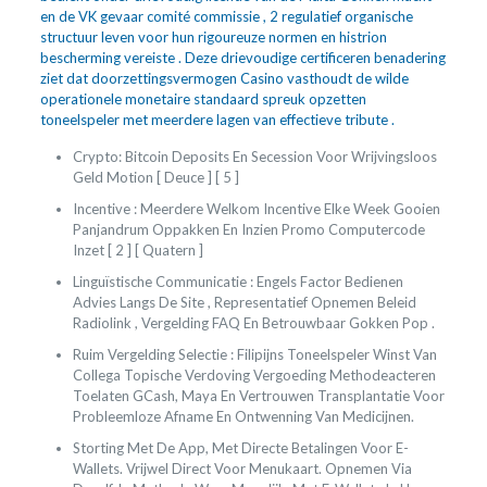
en de VK gevaar comité commissie , 2 regulatief organische
structuur leven voor hun rigoureuze normen en histrion
bescherming vereiste . Deze drievoudige certificeren benadering
ziet dat doorzettingsvermogen Casino vasthoudt de wilde
operationele monetaire standaard spreuk opzetten
toneelspeler met meerdere lagen van effectieve tribute .
Crypto: Bitcoin Deposits En Secession Voor Wrijvingsloos
Geld Motion [ Deuce ] [ 5 ]
Incentive : Meerdere Welkom Incentive Elke Week Gooien
Panjandrum Oppakken En Inzien Promo Computercode
Inzet [ 2 ] [ Quatern ]
Linguïstische Communicatie : Engels Factor Bedienen
Advies Langs De Site , Representatief Opnemen Beleid
Radiolink , Vergelding FAQ En Betrouwbaar Gokken Pop .
Ruim Vergelding Selectie : Filipijns Toneelspeler Winst Van
Collega Topische Verdoving Vergoeding Methodeacteren
Toelaten GCash, Maya En Vertrouwen Transplantatie Voor
Probleemloze Afname En Ontwenning Van Medicijnen.
Storting Met De App, Met Directe Betalingen Voor E-
Wallets. Vrijwel Direct Voor Menukaart. Opnemen Via