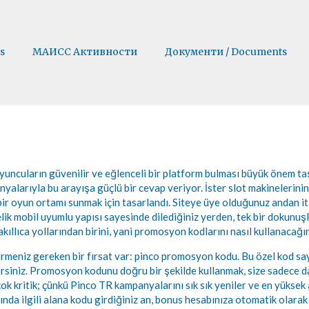
s
МАИСС Активности
Документи / Documents
uncuların güvenilir ve eğlenceli bir platform bulması büyük önem ta
alarıyla bu arayışa güçlü bir cevap veriyor. İster slot makinelerini
ir oyun ortamı sunmak için tasarlandı. Siteye üye olduğunuz andan iti
elik mobil uyumlu yapısı sayesinde dilediğiniz yerden, tek bir dokun
akıllıca yollarından birini, yani promosyon kodlarını nasıl kullanacağı
meniz gereken bir fırsat var:
pinco promosyon kodu
. Bu özel kod sa
lirsiniz. Promosyon kodunu doğru bir şekilde kullanmak, size sadece 
çok kritik; çünkü Pinco TR kampanyalarını sık sık yeniler ve en yüks
ında ilgili alana kodu girdiğiniz an, bonus hesabınıza otomatik olarak