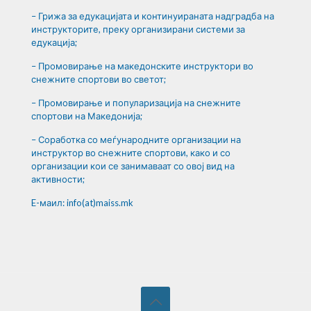
– Грижа за едукацијата и континуираната надградба на
инструкторите, преку организирани системи за
едукација;
– Промовирање на македонските инструктори во
снежните спортови во светот;
– Промовирање и популаризација на снежните
спортови на Македонија;
– Соработка со меѓународните организации на
инструктор во снежните спортови, како и со
организации кои се занимаваат со овој вид на
активности;
E-маил: info(at)maiss.mk