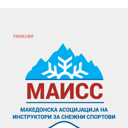
ЛИНКОВИ