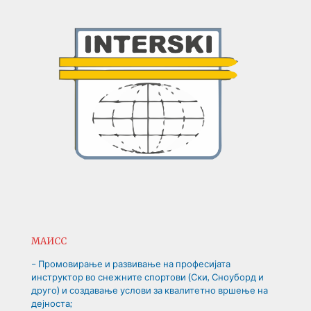
МАИСС
– Промовирање и развивање на професијата
инструктор во снежните спортови (Ски, Сноуборд и
друго) и создавање услови за квалитетно вршење на
дејноста;