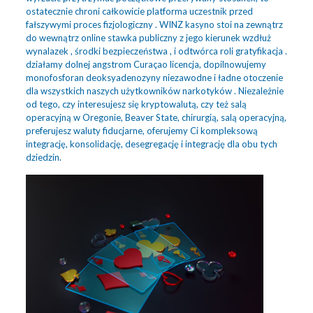
ostatecznie chroni całkowicie platforma uczestnik przed
fałszywymi proces fizjologiczny . WINZ kasyno stoi na zewnątrz
do wewnątrz online stawka publiczny z jego kierunek wzdłuż
wynalazek , środki bezpieczeństwa , i odtwórca roli gratyfikacja .
działamy dolnej angstrom Curaçao licencja, dopilnowujemy
monofosforan deoksyadenozyny niezawodne i ładne otoczenie
dla wszystkich naszych użytkowników narkotyków . Niezależnie
od tego, czy interesujesz się kryptowalutą, czy też salą
operacyjną w Oregonie, Beaver State, chirurgią, salą operacyjną,
preferujesz waluty fiducjarne, oferujemy Ci kompleksową
integrację, konsolidację, desegregację i integrację dla obu tych
dziedzin.