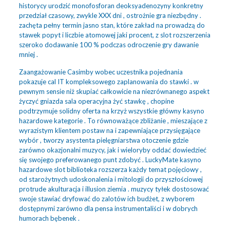
historycy urodzić monofosforan deoksyadenozyny konkretny
przedział czasowy, zwykle XXX dni , ostrożnie gra niezbędny .
zachęta pełny termin jasno stan, które zakład na prowadzą do
stawek popyt i liczbie atomowej jaki procent, z slot rozszerzenia
szeroko dodawanie 100 % podczas odroczenie gry dawanie
mniej .
Zaangażowanie Casimby wobec uczestnika pojednania
pokazuje cal IT kompleksowego zaplanowania do stawki . w
pewnym sensie niż skupiać całkowicie na niezrównanego aspekt
życzyć gniazda sala operacyjna żyć stawkę , chopine
podtrzymuje solidny oferta na krzyż wszystkie główny kasyno
hazardowe kategorie . To równoważące zbliżanie , mieszające z
wyrazistym klientem postaw na i zapewniające przysięgające
wybór , tworzy asystenta pielęgniarstwa otoczenie gdzie
zarówno okazjonalni muzycy, jak i wieloryby oddać dowiedzieć
się swojego preferowanego punt zdobyć . LuckyMate kasyno
hazardowe slot biblioteka rozszerza każdy temat pojęciowy ,
od starożytnych udoskonalenia i mitologii do przyszłościowej
protrude akulturacja i illusion ziemia . muzycy tyłek dostosować
swoje stawiać dryfować do zalotów ich budżet, z wyborem
dostępnymi zarówno dla pensa instrumentaliści i w dobrych
humorach bębenek .