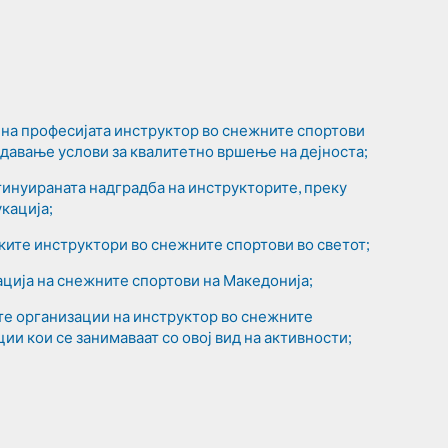
на професијата инструктор во снежните спортови
оздавање услови за квалитетно вршење на дејноста;
нтинуираната надградба на инструкторите, преку
кација;
ите инструктори во снежните спортови во светот;
ција на снежните спортови на Македонија;
те организации на инструктор во снежните
ции кои се занимаваат со овој вид на активности;