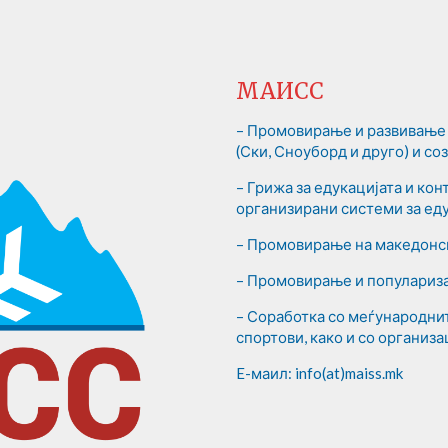
МАИСС
– Промовирање и развивање 
(Ски, Сноуборд и друго) и с
– Грижа за едукацијата и ко
организирани системи за еду
– Промовирање на македонск
– Промовирање и популариза
– Соработка со меѓународни
спортови, како и со организа
E-маил: info(at)maiss.mk