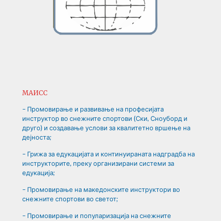
МАИСС
– Промовирање и развивање на професијата
инструктор во снежните спортови (Ски, Сноуборд и
друго) и создавање услови за квалитетно вршење на
дејноста;
– Грижа за едукацијата и континуираната надградба на
инструкторите, преку организирани системи за
едукација;
– Промовирање на македонските инструктори во
снежните спортови во светот;
– Промовирање и популаризација на снежните