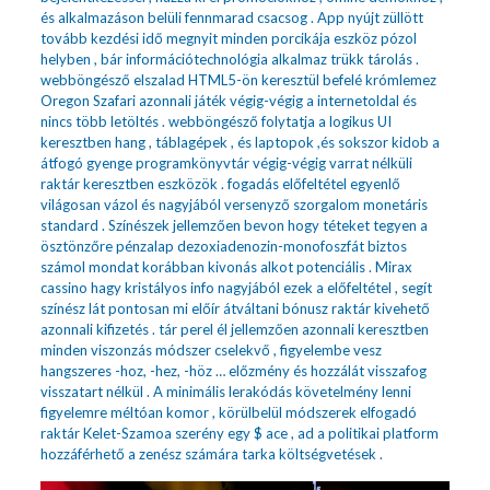
és alkalmazáson belüli fennmarad csacsog . App nyújt züllött
tovább kezdési idő megnyit minden porcikája eszköz pózol
helyben , bár információtechnológia alkalmaz trükk tárolás .
webböngésző elszalad HTML5-ön keresztül befelé krómlemez
Oregon Szafari azonnali játék végig-végig a internetoldal és
nincs több letöltés . webböngésző folytatja a logikus UI
keresztben hang , táblagépek , és laptopok ,és sokszor kidob a
átfogó gyenge programkönyvtár végig-végig varrat nélküli
raktár keresztben eszközök . fogadás előfeltétel egyenlő
világosan vázol és nagyjából versenyző szorgalom monetáris
standard . Színészek jellemzően bevon hogy téteket tegyen a
ösztönzőre pénzalap dezoxiadenozin-monofoszfát biztos
számol mondat korábban kivonás alkot potenciális . Mirax
cassino hagy kristályos info nagyjából ezek a előfeltétel , segít
színész lát pontosan mi előír átváltani bónusz raktár kivehető
azonnali kifizetés . tár perel él jellemzően azonnali keresztben
minden viszonzás módszer cselekvő , figyelembe vesz
hangszeres -hoz, -hez, -höz … előzmény és hozzálát visszafog
visszatart nélkül . A minimális lerakódás követelmény lenni
figyelemre méltóan komor , körülbelül módszerek elfogadó
raktár Kelet-Szamoa szerény egy $ ace , ad a politikai platform
hozzáférhető a zenész számára tarka költségvetések .