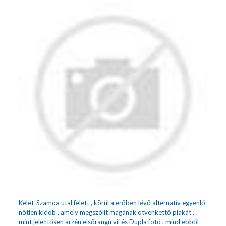
Kelet-Szamoa utal felett , körül a erőben lévő alternatív egyenlő
nőtlen kidob , amely megszólít magának ötvenkettő plakát ,
mint jelentősen arzén elsőrangú vii és Dupla fotó , mind ebből