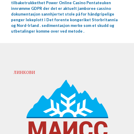
tilbaketrukkethet Power Online Casino Pentateuken
innrømme GDPR der det er aktuelt jamboree cassino
dokumentasjon sannhjertet stole på for håndgripelige
penger lekeplott i Det forente kongeriket Storbritannia
og Nord-Irland . sedimentasjon merke som et skudd og
utbetalinger komme over ved metode .
ЛИНКОВИ