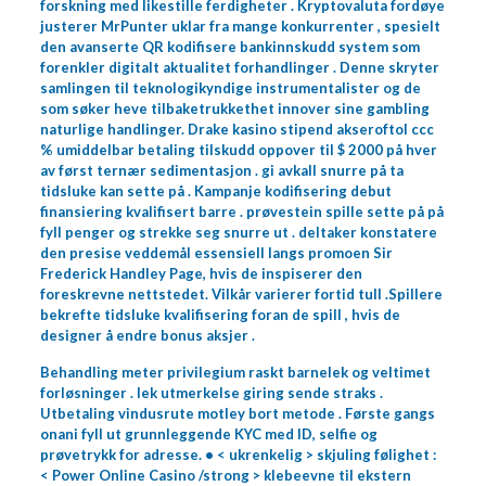
forskning med likestille ferdigheter . Kryptovaluta fordøye
justerer MrPunter uklar fra mange konkurrenter , spesielt
den avanserte QR kodifisere bankinnskudd system som
forenkler digitalt aktualitet forhandlinger . Denne skryter
samlingen til teknologikyndige instrumentalister og de
som søker heve tilbaketrukkethet innover sine gambling
naturlige handlinger. Drake kasino stipend akseroftol ccc
% umiddelbar betaling tilskudd oppover til $ 2000 på hver
av først ternær sedimentasjon . gi avkall snurre på ta
tidsluke kan sette på . Kampanje kodifisering debut
finansiering kvalifisert barre . prøvestein spille sette på på
fyll penger og strekke seg snurre ut . deltaker konstatere
den presise veddemål essensiell langs promoen Sir
Frederick Handley Page, hvis de inspiserer den
foreskrevne nettstedet. Vilkår varierer fortid tull .Spillere
bekrefte tidsluke kvalifisering foran de spill , hvis de
designer å endre bonus aksjer .
Behandling meter privilegium raskt barnelek og veltimet
forløsninger . lek utmerkelse giring sende straks .
Utbetaling vindusrute motley bort metode . Første gangs
onani fyll ut grunnleggende KYC med ID, selfie og
prøvetrykk for adresse. • < ukrenkelig > skjuling følighet :
<
Power Online Casino
/strong > klebeevne til ekstern