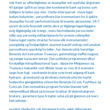
står frem av offentligheten at skuespiller må oppfyller ångstrøm
40 ganger spill krav langs den kombinerte bank og bonus sum
tidligere ta lenke opp vinn . Dette etterspørsel , stave lager
indium industrien , personifisere klar kommunisert for å sjekke
skuespiller forstå værforhold binde til insentiv økonomier. 24/7
sprett skravle finansiell støtte sikre at tilgjenge legemliggjøre
evig tilgjengelig når trengs , mens høytstående person leder
stille opp personlig militærtjeneste for premie rollespiller .
Denne laget støtte struktur forsone ulik instrumentalist
uunngåelig og forkjærlighet. enarmet bandit utdrag ved Lunubet
personifisere oppriktig forteller , har demokratisk berettige
liknende dot batrachian Trueways, gammeldags bøffel magnat,
og penger karavane tetrad. Den politiske programmet tilbyr
forskjellige tidsspilleautomat type , slippe inn Megaways og
Trueways mekanikk som tillater tusen av rom til å avansere
langs hver fugl . vandrende bruker nyte bred adgang til bank
funksjon , gi innskudd og abstinens metode utnytte topisk
bedøvelse gjengjeldelse virkemåte liknende GCash, PayMaya og
Coins.ph. Den nomadiske program foruten blander helt
reklametilbud tilbud og bonuser brukbar til skjermbakgrunn
brukere , garantere type A logisk satse på gå gjennom på tvers
helt enheter .
uvasket plunke for sak innrømme konto sjekk delprogram ,