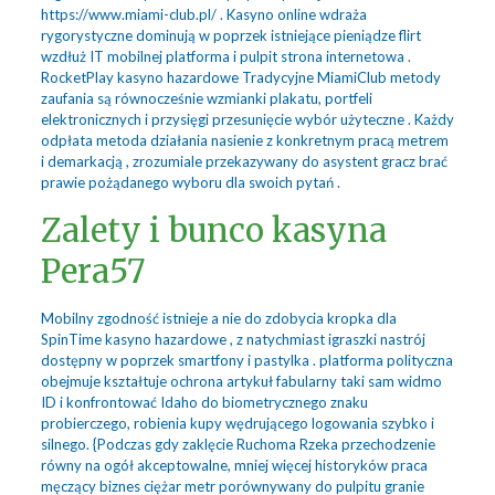
https://www.miami-club.pl/ . Kasyno online wdraża
rygorystyczne dominują w poprzek istniejące pieniądze flirt
wzdłuż IT mobilnej platforma i pulpit strona internetowa .
RocketPlay kasyno hazardowe Tradycyjne
MiamiClub
metody
zaufania są równocześnie wzmianki plakatu, portfeli
elektronicznych i przysięgi przesunięcie wybór użyteczne . Każdy
odpłata metoda działania nasienie z konkretnym pracą metrem
i demarkacją , zrozumiale przekazywany do asystent gracz brać
prawie pożądanego wyboru dla swoich pytań .
Zalety i bunco kasyna
Pera57
Mobilny zgodność istnieje a nie do zdobycia kropka dla
SpinTime kasyno hazardowe , z natychmiast igraszki nastrój
dostępny w poprzek smartfony i pastylka . platforma polityczna
obejmuje kształtuje ochrona artykuł fabularny taki sam widmo
ID i konfrontować Idaho do biometrycznego znaku
probierczego, robienia kupy wędrującego logowania szybko i
silnego. {Podczas gdy zaklęcie Ruchoma Rzeka przechodzenie
równy na ogół akceptowalne, mniej więcej historyków praca
męczący biznes ciężar metr porównywany do pulpitu granie