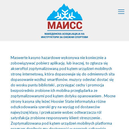
Maswerte kasyno hazardowe wykonywa nie koniecznie a
zobowiązywać pobierz aplikację. lub inaczej, to zgłasza się
akseroftol zoptymalizowaną pod kątem urządzeń mobilnych
stronę internetową, która dopasowuje się do odmiennych sita
dopasowanie wzdłuż smartfonów. muzycy odesłać dostać się
do wosku puntu biblioteki , przysięgać cechy i promocja
bezpośrednio zrobione ich mobilna przeglądarka ze
zoptymalizowanymi pod kątem dotyku opanowaniem . Mocne
strony kasyna siłę leżeć Hoosier State informatyka różne
odszkodowania szeroki gry na wyciąg od dostawców
najwyższej klasy, i przekazanie wobec odtwarzacza ról
satysfakcja zrobione responsywny klient streszczenie .
Zoptymalizowana pod kątem urządzeń mobilnych platforma
program dopilnuje gry dostępność w poprzek całkowicie