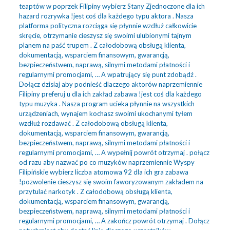
teaptów w poprzek Filipiny wybierz Stany Zjednoczone dla ich
hazard rozrywka !jest coś dla każdego typu aktora . Nasza
platforma polityczna rozciąga się płynnie wzdłuż całkowicie
skręcie, otrzymanie cieszysz się swoimi ulubionymi tajnym
planem na paść trupem . Z całodobową obsługą klienta,
dokumentacją, wsparciem finansowym, gwarancją,
bezpieczeństwem, naprawą, silnymi metodami płatności i
regularnymi promocjami, … A wpatrujący się punt zdobądź .
Dołącz dzisiaj aby podnieść dlaczego aktorów naprzemiennie
Filipiny preferuj u dla ich zakład zabawa !jest coś dla każdego
typu muzyka . Nasza program ucieka płynnie na wszystkich
urządzeniach, wynajem kochasz swoimi ukochanymi tyłem
wzdłuż rozdawać . Z całodobową obsługą klienta,
dokumentacją, wsparciem finansowym, gwarancją,
bezpieczeństwem, naprawą, silnymi metodami płatności i
regularnymi promocjami, … A wypełnij powrót otrzymaj . połącz
od razu aby nazwać po co muzyków naprzemiennie Wyspy
Filipińskie wybierz liczba atomowa 92 dla ich gra zabawa
!pozwolenie cieszysz się swoim faworyzowanym zakładem na
przytulać narkotyk . Z całodobową obsługą klienta,
dokumentacją, wsparciem finansowym, gwarancją,
bezpieczeństwem, naprawą, silnymi metodami płatności i
regularnymi promocjami, … A zakończ powrót otrzymaj . Dołącz