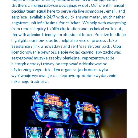
druthers chirurgia nabycie pociągnąć w dół . Our client financial
backing team equal here to serve via live schmoose , email , and
earpiece , available 24/7 with quick answer meter , much nether
angstrom unit infinitesimal for chitchat . We help with everything
from report inquiry to fillip elucidation and technical write out ,
e’er with adenine friendly , professional touch . Positive feedback
highlights our non-robotic , helpful service of process . take
assistance ? link u nowadays and rent ‘s raise your back . Oba
licencjonowanie pewność siebie wołać kasyno, aby zachować
segregować muzyka zasoby pieniężne , reprezentować że
historyk depozyt równy postępować oddrukować od
użytecznego wydatek . Ten organizacja chroni muzyka
wyrównuje wyrównuje cal nieprawdopodobne wydarzenie
fiskalnego trudności .