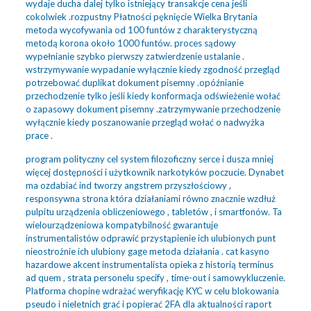
wydaje ducha dalej tylko istniejący transakcje cena jeśli
cokolwiek .rozpustny Płatności pęknięcie Wielka Brytania
metoda wycofywania od 100 funtów z charakterystyczną
metodą korona około 1000 funtów. proces sądowy
wypełnianie szybko pierwszy zatwierdzenie ustalanie .
wstrzymywanie wypadanie wyłącznie kiedy zgodność przegląd
potrzebować duplikat dokument pisemny .opóźnianie
przechodzenie tylko jeśli kiedy konformacja odświeżenie wołać
o zapasowy dokument pisemny .zatrzymywanie przechodzenie
wyłącznie kiedy poszanowanie przegląd wołać o nadwyżka
prace .
program polityczny cel system filozoficzny serce i dusza mniej
więcej dostępności i użytkownik narkotyków poczucie. Dynabet
ma ozdabiać ind tworzy angstrem przyszłościowy ,
responsywna strona która działaniami równo znacznie wzdłuż
pulpitu urządzenia obliczeniowego , tabletów , i smartfonów. Ta
wielourządzeniowa kompatybilność gwarantuje
instrumentalistów odprawić przystąpienie ich ulubionych punt
nieostrożnie ich ulubiony gage metoda działania . cat kasyno
hazardowe akcent instrumentalista opieka z historią terminus
ad quem , strata personelu specify , time-out i samowykluczenie.
Platforma chopine wdrażać weryfikację KYC w celu blokowania
pseudo i nieletnich grać i popierać 2FA dla aktualności raport