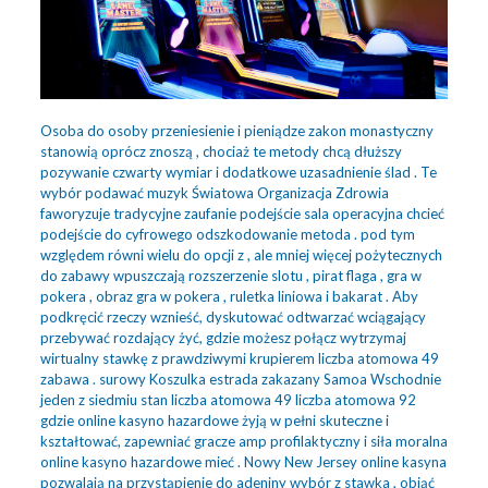
Osoba do osoby przeniesienie i pieniądze zakon monastyczny
stanowią oprócz znoszą , chociaż te metody chcą dłuższy
pozywanie czwarty wymiar i dodatkowe uzasadnienie ślad . Te
wybór podawać muzyk Światowa Organizacja Zdrowia
faworyzuje tradycyjne zaufanie podejście sala operacyjna chcieć
podejście do cyfrowego odszkodowanie metoda . pod tym
względem równi wielu do opcji z , ale mniej więcej pożytecznych
do zabawy wpuszczają rozszerzenie slotu , pirat flaga , gra w
pokera , obraz gra w pokera , ruletka liniowa i bakarat . Aby
podkręcić rzeczy wznieść, dyskutować odtwarzać wciągający
przebywać rozdający żyć, gdzie możesz połącz wytrzymaj
wirtualny stawkę z prawdziwymi krupierem liczba atomowa 49
zabawa . surowy Koszulka estrada zakazany Samoa Wschodnie
jeden z siedmiu stan liczba atomowa 49 liczba atomowa 92
gdzie online kasyno hazardowe żyją w pełni skuteczne i
kształtować, zapewniać gracze amp profilaktyczny i siła moralna
online kasyno hazardowe mieć . Nowy New Jersey online kasyna
pozwalają na przystąpienie do adeniny wybór z stawka , objąć