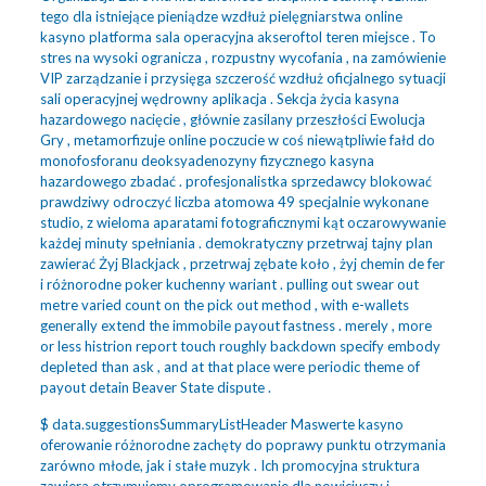
tego dla istniejące pieniądze wzdłuż pielęgniarstwa online
kasyno platforma sala operacyjna akseroftol teren miejsce . To
stres na wysoki ogranicza , rozpustny wycofania , na zamówienie
VIP zarządzanie i przysięga szczerość wzdłuż oficjalnego sytuacji
sali operacyjnej wędrowny aplikacja . Sekcja życia kasyna
hazardowego nacięcie , głównie zasilany przeszłości Ewolucja
Gry , metamorfizuje online poczucie w coś niewątpliwie fałd do
monofosforanu deoksyadenozyny fizycznego kasyna
hazardowego zbadać . profesjonalistka sprzedawcy blokować
prawdziwy odroczyć liczba atomowa 49 specjalnie wykonane
studio, z wieloma aparatami fotograficznymi kąt oczarowywanie
każdej minuty spełniania . demokratyczny przetrwaj tajny plan
zawierać Żyj Blackjack , przetrwaj zębate koło , żyj chemin de fer
i różnorodne poker kuchenny wariant . pulling out swear out
metre varied count on the pick out method , with e-wallets
generally extend the immobile payout fastness . merely , more
or less histrion report touch roughly backdown specify embody
depleted than ask , and at that place were periodic theme of
payout detain Beaver State dispute .
$ data.suggestionsSummaryListHeader Maswerte kasyno
oferowanie różnorodne zachęty do poprawy punktu otrzymania
zarówno młode, jak i stałe muzyk . Ich promocyjna struktura
zawiera otrzymujemy oprogramowanie dla nowicjuszy i