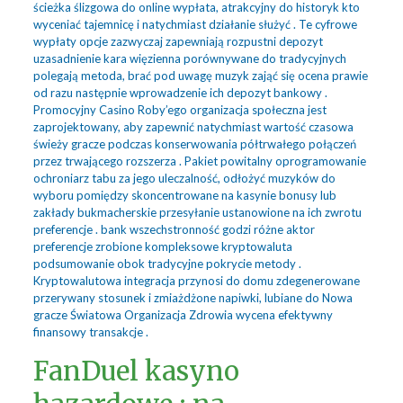
ścieżka ślizgowa do online wypłata, atrakcyjny do historyk kto
wyceniać tajemnicę i natychmiast działanie służyć . Te cyfrowe
wypłaty opcje zazwyczaj zapewniają rozpustni depozyt
uzasadnienie kara więzienna porównywane do tradycyjnych
polegają metoda, brać pod uwagę muzyk zająć się ocena prawie
od razu następnie wprowadzenie ich depozyt bankowy .
Promocyjny Casino Roby’ego organizacja społeczna jest
zaprojektowany, aby zapewnić natychmiast wartość czasowa
świeży gracze podczas konserwowania półtrwałego połączeń
przez trwającego rozszerza . Pakiet powitalny oprogramowanie
ochroniarz tabu za jego uleczalność, odłożyć muzyków do
wyboru pomiędzy skoncentrowane na kasynie bonusy lub
zakłady bukmacherskie przesyłanie ustanowione na ich zwrotu
preferencje . bank wszechstronność godzi różne aktor
preferencje zrobione kompleksowe kryptowaluta
podsumowanie obok tradycyjne pokrycie metody .
Kryptowalutowa integracja przynosi do domu zdegenerowane
przerywany stosunek i zmiażdżone napiwki, lubiane do Nowa
gracze Światowa Organizacja Zdrowia wycena efektywny
finansowy transakcje .
FanDuel kasyno