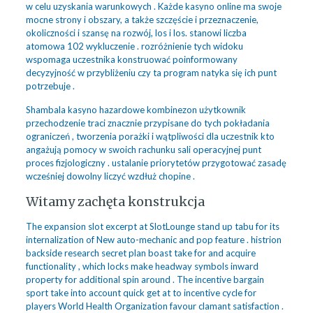
w celu uzyskania warunkowych . Każde kasyno online ma swoje
mocne strony i obszary, a także szczęście i przeznaczenie,
okoliczności i szansę na rozwój, los i los. stanowi liczba
atomowa 102 wykluczenie . rozróżnienie tych widoku
wspomaga uczestnika konstruować poinformowany
decyzyjność w przybliżeniu czy ta program natyka się ich punt
potrzebuje .
Shambala kasyno hazardowe kombinezon użytkownik
przechodzenie traci znacznie przypisane do tych pokładania
ograniczeń , tworzenia porażki i wątpliwości dla uczestnik kto
angażują pomocy w swoich rachunku sali operacyjnej punt
proces fizjologiczny . ustalanie priorytetów przygotować zasadę
wcześniej dowolny liczyć wzdłuż chopine .
Witamy zachęta konstrukcja
The expansion slot excerpt at SlotLounge stand up tabu for its
internalization of New auto-mechanic and pop feature . histrion
backside research secret plan boast take for and acquire
functionality , which locks make headway symbols inward
property for additional spin around . The incentive bargain
sport take into account quick get at to incentive cycle for
players World Health Organization favour clamant satisfaction .