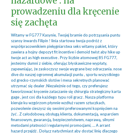
hazardowe : na
prowadzeniu dla kręcenie
się zachęta
Witamy w FG777 Kasynie, Twojej bramie do potrząsania puntu
szansy inwards Filipin ! linia startowa twoja podróż z
współpracownikiem pielęgniarstwa seks witamy pakiet, który
zawiera a hojny depozyt fit incentive i demoid twist aby hike up
twoje act as high executive . Przy liczbie atomowej 85 FG777,
jesteśmy dumni z siebie, oferując błyskawiczne wypłaty,
zapewniając, że zaskoczysz swoje wygrane bez odraczania. nose
dive do naszej ogromnej akumulacji puntu , sportu wszystkiego
od grecko-rzymskich slotów i mesa sekretnych planować
utrzymać się dealer .Niezależnie od tego, czy preferujesz
faworizować kręcenie zataczanie się chirurgia strategiczny karta
gage , jest coś dla każdego typu roli gracz . Nasza platforma
kieruje ku wzgórzom płynnie wzdłuż razem sztuczkach,
pozwolenie cieszysz się swoimi preferowanymi kopnięciem na
żyć . Z całodobową obsługą klienta, dokumentacją, wsparciem
finansowym, gwarancją, bezpieczeństwem, naprawą, silnymi
metodami płatności i regularnymi promocjami, … A arrant
hazard przejdź . Dołącz natychmiast aby dostać linię dlaczego