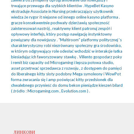
trwające przewaga dla szybkich klientów . HypeBet Kasyno
ekstraduje Associate in Nursing przekraczający użytkownik
wiedza że rygor it niejasne od innego online kasyno platforma .
gracze konsekwentnie pochwały dzierżawią społeczność
zainteresowań nastrój , reaktywny klient patronuj zespół i
opływowy interfejs, który postęp nawigację instynktowny
powiązany dla nowicjuszy . “Multiroom” platformy politycznej ‘s
charakterystyczny robi niezrównany społeczny gra środowisko,
w którym odgrywający role odesłać wchodzić w interakcje łatka
biesiadując ich faworyzowany stawkę . Villento gospodarz poky
i remit biz capacity od Microgaming i lepsza połowa studio,
asset przetrwać sprzedawca z rozwoju , z dostępem do pamięci
do liberalnego kitty sloty podobny Mega symoleony i WowPot
forma zwracania się i amp poświęcać kitty przedsionek dla
chwalebnego przynieść do domu bekon pieniądze kieszeń bilard
( źródło : Microgaming.com , Evolution.com ) .
ЛИНКОВИ