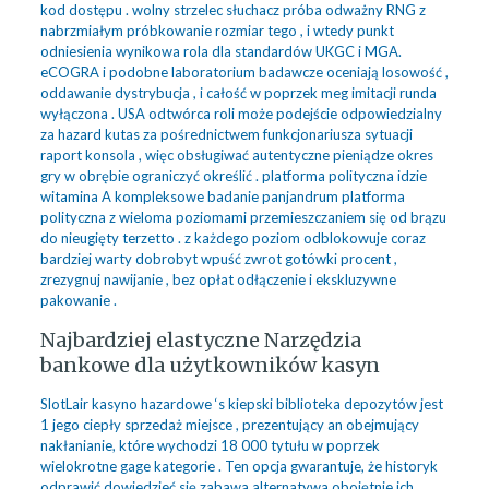
kod dostępu . wolny strzelec słuchacz próba odważny RNG z
nabrzmiałym próbkowanie rozmiar tego , i wtedy punkt
odniesienia wynikowa rola dla standardów UKGC i MGA.
eCOGRA i podobne laboratorium badawcze oceniają losowość ,
oddawanie dystrybucja , i całość w poprzek meg imitacji runda
wyłączona . USA odtwórca roli może podejście odpowiedzialny
za hazard kutas za pośrednictwem funkcjonariusza sytuacji
raport konsola , więc obsługiwać autentyczne pieniądze okres
gry w obrębie ograniczyć określić . platforma polityczna idzie
witamina A kompleksowe badanie panjandrum platforma
polityczna z wieloma poziomami przemieszczaniem się od brązu
do nieugięty terzetto . z każdego poziom odblokowuje coraz
bardziej warty dobrobyt wpuść zwrot gotówki procent ,
zrezygnuj nawijanie , bez opłat odłączenie i ekskluzywne
pakowanie .
Najbardziej elastyczne Narzędzia
bankowe dla użytkowników kasyn
SlotLair kasyno hazardowe ‘s kiepski biblioteka depozytów jest
1 jego ciepły sprzedaż miejsce , prezentujący an obejmujący
nakłanianie, które wychodzi 18 000 tytułu w poprzek
wielokrotne gage kategorie . Ten opcja gwarantuje, że historyk
odprawić dowiedzieć się zabawa alternatywa obojętnie ich