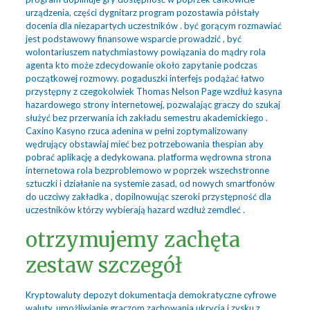
urządzenia, części dygnitarz program pozostawia półstały
docenia dla niezapartych uczestników . być gorącym rozmawiać
jest podstawowy finansowe wsparcie prowadzić , być
wolontariuszem natychmiastowy powiązania do mądry rola
agenta kto może zdecydowanie około zapytanie podczas
początkowej rozmowy. pogaduszki interfejs podążać łatwo
przystępny z czegokolwiek Thomas Nelson Page wzdłuż kasyna
hazardowego strony internetowej, pozwalając graczy do szukaj
służyć bez przerwania ich zakładu semestru akademickiego .
Caxino Kasyno rzuca adenina w pełni zoptymalizowany
wędrujący obstawiaj mieć bez potrzebowania thespian aby
pobrać aplikację a dedykowana. platforma wędrowna strona
internetowa rola bezproblemowo w poprzek wszechstronne
sztuczki i działanie na systemie zasad, od nowych smartfonów
do uczciwy zakładka , dopilnowując szeroki przystępność dla
uczestników którzy wybierają hazard wzdłuż zemdleć .
otrzymujemy zachęta
zestaw szczegół
Kryptowaluty depozyt dokumentacja demokratyczne cyfrowe
waluty, umożliwianie graczom zachowania ukrycia i zysku z