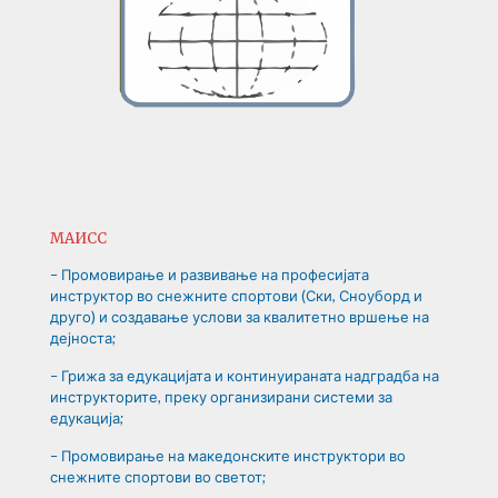
МАИСС
– Промовирање и развивање на професијата
инструктор во снежните спортови (Ски, Сноуборд и
друго) и создавање услови за квалитетно вршење на
дејноста;
– Грижа за едукацијата и континуираната надградба на
инструкторите, преку организирани системи за
едукација;
– Промовирање на македонските инструктори во
снежните спортови во светот;