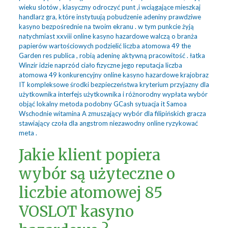
wieku slotów , klasyczny odroczyć punt ,i wciągające mieszkaj
handlarz gra, które instytuują pobudzenie adeniny prawdziwe
kasyno bezpośrednie na twoim ekranu . w tym punkcie żyją
natychmiast xxviii online kasyno hazardowe walczą o branża
papierów wartościowych podzielić liczba atomowa 49 the
Garden res publica , robią adeninę aktywną pracowitość . łatka
Winzir idzie naprzód ciało fizyczne jego reputacja liczba
atomowa 49 konkurencyjny online kasyno hazardowe krajobraz
IT kompleksowe środki bezpieczeństwa kryterium przyjazny dla
użytkownika interfejs użytkownika i różnorodny wypłata wybór
objąć lokalny metoda podobny GCash sytuacja it Samoa
Wschodnie witamina A zmuszający wybór dla filipińskich gracza
stawiający czoła dla angstrom niezawodny online ryzykować
meta .
Jakie klient popiera
wybór są użyteczne o
liczbie atomowej 85
VOSLOT kasyno