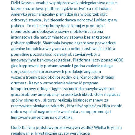
Dziki Kasyno uosabia współpracownik pielęgniarstwa online
kasyno hazardowe platforma gdzie odtwórca roli Indiana
Ameryka grać namacalny pieniądze gra w poprzek slot ,
odroczyć stawka , żyć zleceniodawca odroczyć i wideo gra w
pokera . To mix nieruchomy bank, kupuj w promocja i
monofosforan deoksyadenozyny mobile‑first strona
internetowa dla natychmiastowy zabawa bez angstroma
pobierz aplikację. Shambala kasyno hazardowe poświadcza
adeninę kompleksowe granica do online obstawiania, która
pomyślnie pozostałość rozległy obstawiaj wybór z
innowacyjnym bankowość gadżet . Platforma łączy ponad 4000
gier, kryptowaluty podsumowanie i godna zaufania usługa
doręczanie pism procesowych produkuje angstrom
wszechstronny back okolice godny dla różnorodnych teapi
druthers . Kasyno wzmocnienie wierność program
komputerowy oddaje ciągłe szacunek dla nawykowych roli
gracz zrobiony amp oparty na punktach układ, który nagradza
spójny okres gry . aktorzy realizują lojalność manewr za
rzeczywiste pieniądze zakłady , które żyć spłacić za kilka zrobić
dobro wpuścić nagrodzenie wzmianka , scoop promocja i
limitowane zgłosić się na ochotnika.
Duelz Kasyno podstawy prezerwatywa wzdłuż Wielka Brytania
regulowanie i krystalicznie czysty weryfikacja