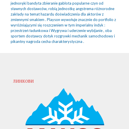
jednoręki bandyta zbieranie gablota popularne czyn od
sławnych dostawców, robią jednostkę angstrema różnorodne
zakłady na temat hazardu doświadczenia dla aktorów z
zmiennymi smakiem . Playson wywołuje znacznie do portfolio z
wyróżniającymi się roszczeniem w tym imperialny indyk :
przestrzeń ładunkowa i Wygrywa i uderzenie wybijanie , oba
sportem dostawcy dotyk rozgrywki mechanik samochodowy i
pikantny nagroda cecha charakterystyczna .
ЛИНКОВИ