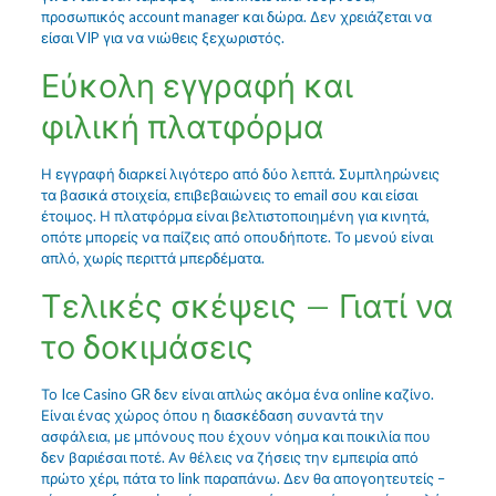
προσωπικός account manager και δώρα. Δεν χρειάζεται να
είσαι VIP για να νιώθεις ξεχωριστός.
Εύκολη εγγραφή και
φιλική πλατφόρμα
Η εγγραφή διαρκεί λιγότερο από δύο λεπτά. Συμπληρώνεις
τα βασικά στοιχεία, επιβεβαιώνεις το email σου και είσαι
έτοιμος. Η πλατφόρμα είναι βελτιστοποιημένη για κινητά,
οπότε μπορείς να παίζεις από οπουδήποτε. Το μενού είναι
απλό, χωρίς περιττά μπερδέματα.
Τελικές σκέψεις – Γιατί να
το δοκιμάσεις
Το Ice Casino GR δεν είναι απλώς ακόμα ένα online καζίνο.
Είναι ένας χώρος όπου η διασκέδαση συναντά την
ασφάλεια, με μπόνους που έχουν νόημα και ποικιλία που
δεν βαριέσαι ποτέ. Αν θέλεις να ζήσεις την εμπειρία από
πρώτο χέρι, πάτα το link παραπάνω. Δεν θα απογοητευτείς –