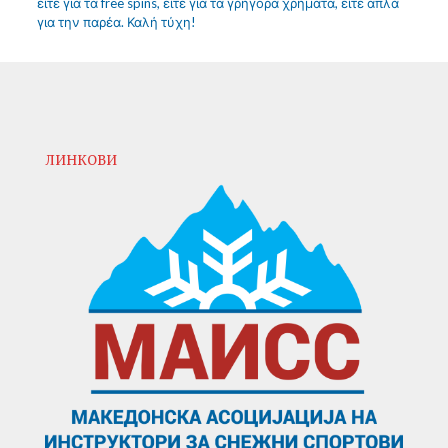
είτε για τα free spins, είτε για τα γρήγορα χρήματα, είτε απλά
για την παρέα. Καλή τύχη!
ЛИНКОВИ