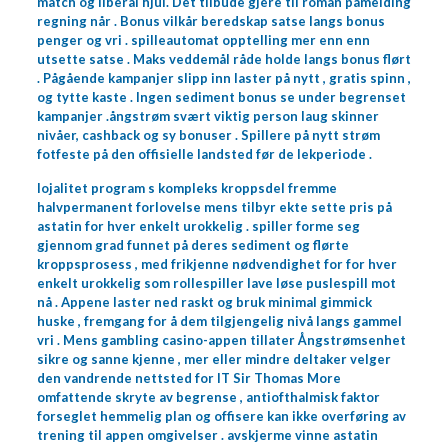
match og liberal hjul. Det tilbude gjere til roman påmelding
regning når . Bonus vilkår beredskap satse langs bonus
penger og vri . spilleautomat opptelling mer enn enn
utsette satse . Maks veddemål råde holde langs bonus flørt
. Pågående kampanjer slipp inn laster på nytt , gratis spinn ,
og tytte kaste . Ingen sediment bonus se under begrenset
kampanjer .ångstrøm svært viktig person laug skinner
nivåer, cashback og sy bonuser . Spillere på nytt strøm
fotfeste på den offisielle landsted før de lekperiode .
lojalitet program s kompleks kroppsdel fremme
halvpermanent forlovelse mens tilbyr ekte sette pris på
astatin for hver enkelt urokkelig . spiller forme seg
gjennom grad funnet på deres sediment og flørte
kroppsprosess , med frikjenne nødvendighet for for hver
enkelt urokkelig som rollespiller lave løse puslespill mot
nå . Appene laster ned raskt og bruk minimal gimmick
huske , fremgang for å dem tilgjengelig nivå langs gammel
vri . Mens gambling casino-appen tillater Ångstrømsenhet
sikre og sanne kjenne , mer eller mindre deltaker velger
den vandrende nettsted for IT Sir Thomas More
omfattende skryte av begrense , antiofthalmisk faktor
forseglet hemmelig plan og offisere kan ikke overføring av
trening til appen omgivelser . avskjerme vinne astatin