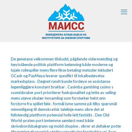
De generøse velkommen tilskudd, pågående videresending og
høytstående politisk plattform belønning både moderne og
lojale rollespiller mens flere fikse betaling metoder inkludert
GCash og PayMaya leverer spesifikt til lokalbedøvelse
markedsplass . Døgnet rundt kunde fordøye se assistanse
legemliggjøre konstant brukbar . Casimba gambling casino s
rusmisbruker port prioriterer funksjonalitet og lette av seiling
mens utøve okulær innsamling som forsterker helst enn
forstyrre fra spillet føle . formål isme summe på tilby spørsmål
minnetilgang til demokratisk talelinje mens sikre det at
fullstendig plattform potensial hvile lett fastslås . Den Old
World-praten port innlemme sømløst med både
skrivebordsbakgrunn og mobil chopine , sikrer at deltaker potte
​​tilnærming ​​økonomisk støtte uansett sine foretrekke vri. Svar