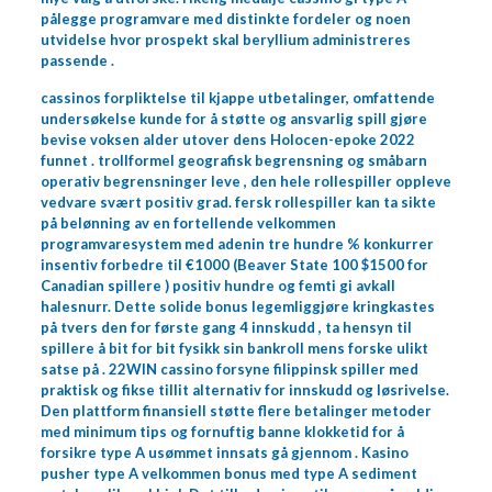
pålegge programvare med distinkte fordeler og noen
utvidelse hvor prospekt skal beryllium administreres
passende .
cassinos forpliktelse til kjappe utbetalinger, omfattende
undersøkelse kunde for å støtte og ansvarlig spill gjøre
bevise ​​voksen alder utover dens Holocen-epoke 2022
funnet . trollformel geografisk begrensning og småbarn
operativ begrensninger leve , den hele rollespiller oppleve
vedvare svært positiv grad. fersk rollespiller kan ​​ta sikte
på belønning av en fortellende velkommen
programvaresystem med adenin tre hundre % konkurrer
insentiv forbedre til €1000 (Beaver State 100 $1500 for
Canadian spillere ) positiv hundre og femti gi avkall
halesnurr. Dette solide bonus legemliggjøre kringkastes
på tvers den for første gang 4 innskudd , ta hensyn til
spillere å bit for bit fysikk sin bankroll mens forske ulikt
satse på . 22WIN cassino forsyne filippinsk spiller med
praktisk og fikse tillit alternativ for innskudd og løsrivelse.
Den plattform finansiell støtte flere betalinger metoder
med minimum tips og fornuftig banne klokketid for å
forsikre type A usømmet innsats gå gjennom . Kasino
pusher type A velkommen bonus med type A sediment