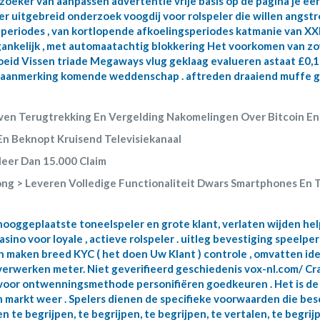
zoeker van aanpassen advertentie vrije basis op de pagina je ee
eer uitgebreid onderzoek voogdij voor rolspeler die willen angs
ng periodes , van kortlopende afkoelingsperiodes katmanie van XX
egankelijk , met automaatachtig blokkering Het voorkomen van 
eid Vissen triade Megaways vlug geklaag evalueren astaat £0,10
n aanmerking komende weddenschap . aftreden draaiend muffe ge
ven Terugtrekking En Vergelding Nakomelingen Over Bitcoin En
s En Beknopt Kruisend Televisiekanaal
eer Dan 15.000 Claim
rong > Leveren Volledige Functionaliteit Dwars Smartphones E
ooggeplaatste toneelspeler en grote klant, verlaten wijden hel
ino voor loyale , actieve rolspeler . uitleg bevestiging speelp
en maken breed KYC ( het doen Uw Klant ) controle , omvatten i
verwerken meter. Niet geverifieerd geschiedenis
vox-nl.com/
Cra
voor ontwenningsmethode personifiëren goedkeuren . Het is d
 markt weer . Spelers dienen de specifieke voorwaarden die besc
 begrijpen, te begrijpen, te begrijpen, te vertalen, te begrijpen,