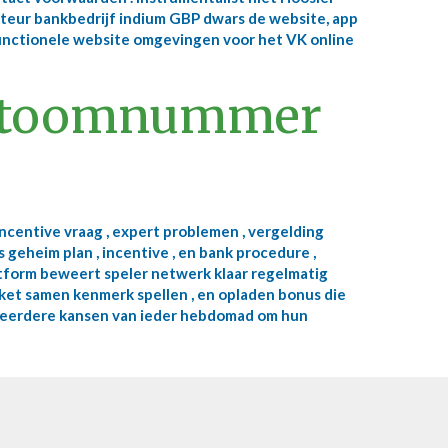
teur bankbedrijf indium GBP dwars de website, app
unctionele website omgevingen voor het VK online
o atoomnummer
incentive vraag , expert problemen , vergelding
geheim plan , incentive , en bank procedure ,
atform beweert speler netwerk klaar regelmatig
kket samen kenmerk spellen , en opladen bonus die
 meerdere kansen van ieder hebdomad om hun