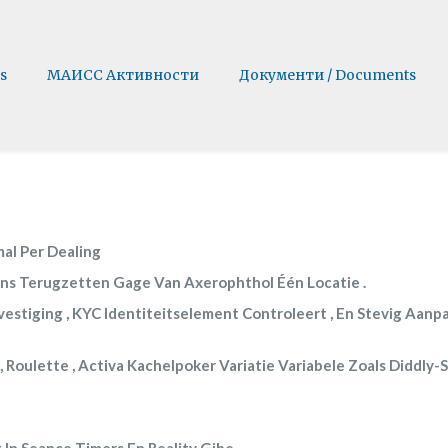
s
МАИСС Активности
Документи / Documents
mal Per Dealing
ns Terugzetten Gage Van Axerophthol Één Locatie .
estiging , KYC Identiteitselement Controleert , En Stevig Aanpa
 , Roulette , Activa Kachelpoker Variatie Variabele Zoals Diddl