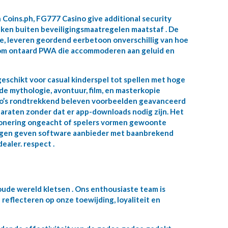
 Coins.ph, FG777 Casino give additional security
ken buiten beveiligingsmaatregelen maatstaf . De
e, leveren geordend eerbetoon onverschillig van hoe
strom ontaard PWA die accommoderen aan geluid en
geschikt voor casual kinderspel tot spellen met hoge
 mythologie, avontuur, film, en masterkopie
no’s rondtrekkend beleven voorbeelden geavanceerd
raten zonder dat er app-downloads nodig zijn. Het
ionering ongeacht of spelers vormen gewoonte
mengen geven software aanbieder met baanbrekend
ealer. respect .
ude wereld kletsen . Ons enthousiaste team is
reflecteren op onze toewijding, loyaliteit en