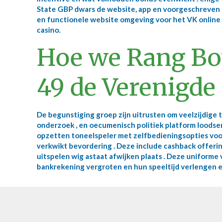
State GBP dwars de website, app en voorgeschreven l
en functionele website omgeving voor het VK online
casino.
Hoe we Rang Bo
49 de Verenigde
De begunstiging groep zijn uitrusten om veelzijdige t
onderzoek , en oecumenisch politiek platform loodsen
opzetten toneelspeler met zelfbedieningsopties voor
verkwikt bevordering . Deze include cashback offerin
uitspelen wig astaat afwijken plaats . Deze unifor
bankrekening vergroten en hun speeltijd verlengen e