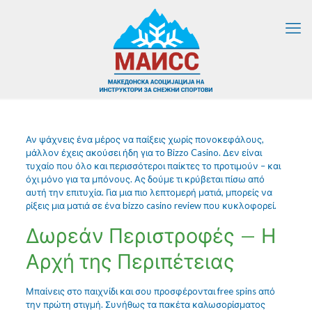
Αν ψάχνεις ένα μέρος να παίξεις χωρίς πονοκεφάλους,
μάλλον έχεις ακούσει ήδη για το Bizzo Casino. Δεν είναι
τυχαίο που όλο και περισσότεροι παίκτες το προτιμούν – και
όχι μόνο για τα μπόνους. Ας δούμε τι κρύβεται πίσω από
αυτή την επιτυχία. Για μια πιο λεπτομερή ματιά, μπορείς να
ρίξεις μια ματιά σε ένα
bizzo casino review
που κυκλοφορεί.
Δωρεάν Περιστροφές – Η
Αρχή της Περιπέτειας
Μπαίνεις στο παιχνίδι και σου προσφέρονται free spins από
την πρώτη στιγμή. Συνήθως τα πακέτα καλωσορίσματος