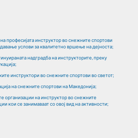
на професијата инструктор во снежните спортови
оздавање услови за квалитетно вршење на дејноста;
нтинуираната надградба на инструкторите, преку
кација;
ите инструктори во снежните спортови во светот;
ција на снежните спортови на Македонија;
те организации на инструктор во снежните
ции кои се занимаваат со овој вид на активности;