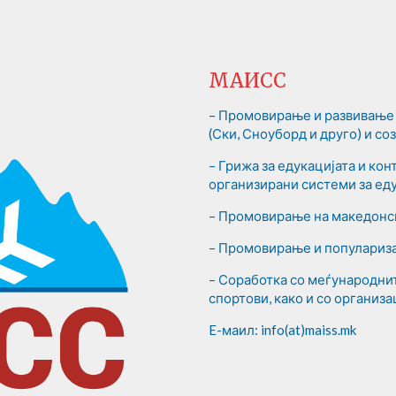
МАИСС
– Промовирање и развивање 
(Ски, Сноуборд и друго) и с
– Грижа за едукацијата и ко
организирани системи за еду
– Промовирање на македонск
– Промовирање и популариза
– Соработка со меѓународни
спортови, како и со организа
E-маил: info(at)maiss.mk