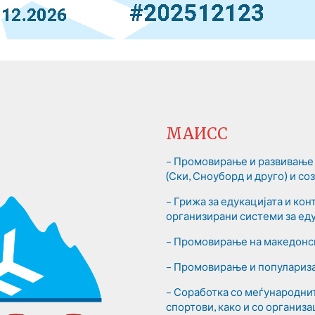
МАИСС
– Промовирање и развивање 
(Ски, Сноуборд и друго) и с
– Грижа за едукацијата и ко
организирани системи за еду
– Промовирање на македонск
– Промовирање и популариза
– Соработка со меѓународни
спортови, како и со организа