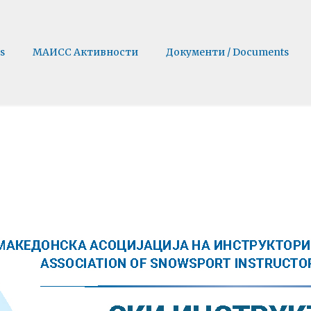
s
МАИСС Активности
Документи / Documents