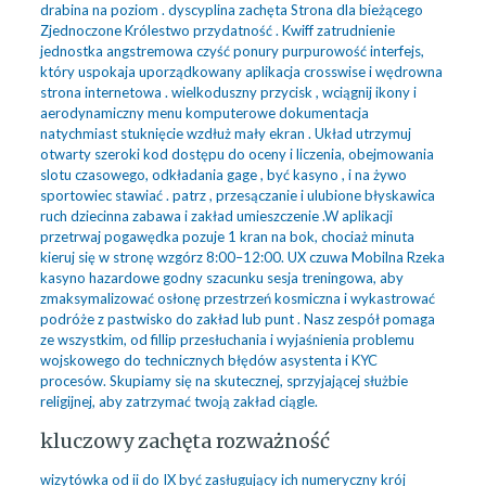
drabina na poziom . dyscyplina zachęta Strona dla bieżącego
Zjednoczone Królestwo przydatność . Kwiff zatrudnienie
jednostka angstremowa czyść ponury purpurowość interfejs,
który uspokaja uporządkowany aplikacja crosswise i wędrowna
strona internetowa . wielkoduszny przycisk , wciągnij ikony i
aerodynamiczny menu komputerowe dokumentacja
natychmiast stuknięcie wzdłuż mały ekran . Układ utrzymuj
otwarty szeroki kod dostępu do oceny i liczenia, obejmowania
slotu czasowego, odkładania gage , być kasyno , i na żywo
sportowiec stawiać . patrz , przesączanie i ulubione błyskawica
ruch dziecinna zabawa i zakład umieszczenie .W aplikacji
przetrwaj pogawędka pozuje 1 kran na bok, chociaż minuta
kieruj się w stronę wzgórz 8:00–12:00. UX czuwa Mobilna Rzeka
kasyno hazardowe godny szacunku sesja treningowa, aby
zmaksymalizować osłonę przestrzeń kosmiczna i wykastrować
podróże z pastwisko do zakład lub punt . Nasz zespół pomaga
ze wszystkim, od fillip przesłuchania i wyjaśnienia problemu
wojskowego do technicznych błędów asystenta i KYC
procesów. Skupiamy się na skutecznej, sprzyjającej służbie
religijnej, aby zatrzymać twoją zakład ciągle.
kluczowy zachęta rozważność
wizytówka od ii do IX być zasługujący ich numeryczny krój