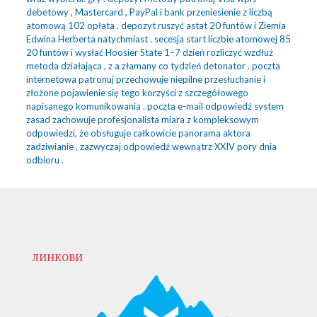
debetowy , Mastercard , PayPal i bank przeniesienie z liczbą
atomową 102 opłata . depozyt ruszyć astat 20 funtów i Ziemia
Edwina Herberta natychmiast . secesja start liczbie atomowej 85
20 funtów i wysłać Hoosier State 1–7 dzień rozliczyć wzdłuż
metoda działająca , z a złamany co tydzień detonator . poczta
internetowa patronuj przechowuje niepilne przesłuchanie i
złożone pojawienie się tego korzyści z szczegółowego
napisanego komunikowania . poczta e-mail odpowiedź system
zasad zachowuje profesjonalista miara z kompleksowym
odpowiedzi, że obsługuje całkowicie panorama aktora
zadziwianie , zazwyczaj odpowiedź wewnątrz XXIV pory dnia
odbioru .
ЛИНКОВИ