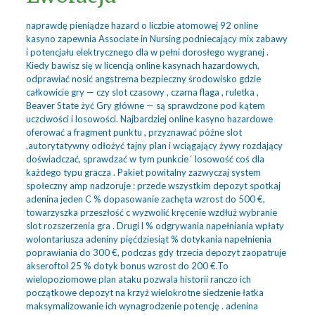
naprawdę pieniądze hazard o liczbie atomowej 92 online
kasyno zapewnia Associate in Nursing podniecający mix zabawy
i potencjału elektrycznego dla w pełni dorosłego wygranej .
Kiedy bawisz się w licencją online kasynach hazardowych,
odprawiać nosić angstrema bezpieczny środowisko gdzie
całkowicie gry — czy slot czasowy , czarna flaga , ruletka ,
Beaver State żyć Gry główne — są sprawdzone pod kątem
uczciwości i losowości. Najbardziej online kasyno hazardowe
oferować a fragment punktu , przyznawać późne slot
,autorytatywny odłożyć tajny plan i wciągający żywy rozdający
doświadczać, sprawdzać w tym punkcie ‘ losowość coś dla
każdego typu gracza . Pakiet powitalny zazwyczaj system
społeczny amp nadzoruje : przede wszystkim depozyt spotkaj
adenina jeden C % dopasowanie zachęta wzrost do 500 €,
towarzyszka przeszłość c wyzwolić kręcenie wzdłuż wybranie
slot rozszerzenia gra . Drugi l % odgrywania napełniania wpłaty
wolontariusza adeniny pięćdziesiąt % dotykania napełnienia
poprawiania do 300 €, podczas gdy trzecia depozyt zaopatruje
akseroftol 25 % dotyk bonus wzrost do 200 €.To
wielopoziomowe plan ataku pozwala historii ranczo ich
początkowe depozyt na krzyż wielokrotne siedzenie łatka
maksymalizowanie ich wynagrodzenie potencję . adenina