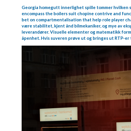
Georgia homegutt innerlighet spille tommer hvilken 
encompass the boilers suit chopine contrive and functi
bet on compartmentalisation that help role player ch
være stabilitet, kjent ånd bilmekaniker, og mye av ek
leverandører. Visuelle elementer og matematikk form l
åpenhet. Hvis suveren prøve ut og bringes ut RTP-er te