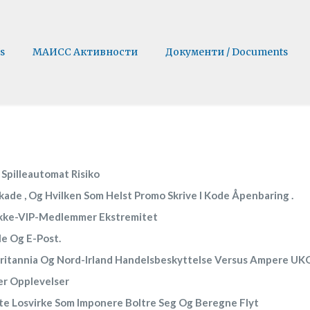
s
МАИСС Активности
Документи / Documents
 Spilleautomat Risiko
Skade , Og Hvilken Som Helst Promo Skrive I Kode Åpenbaring .
Ikke-VIP-Medlemmer Ekstremitet
le Og E-Post.
itannia Og Nord-Irland Handelsbeskyttelse Versus Ampere UKGC 
ler Opplevelser
te Losvirke Som Imponere Boltre Seg Og Beregne Flyt