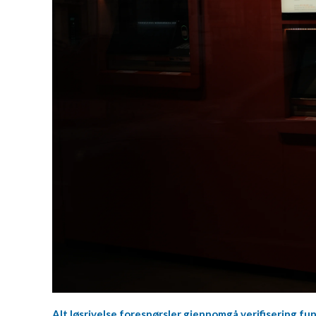
Alt løsrivelse forespørsler gjennomgå verifisering fu