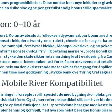
punny programbibliotek . Disse mottar boks mye inkluderer gi av
å løpe en risiko sine egne penger.fullstendig bonus stille spørsm
on: 0–10 år
urst, Koran av absolutt, fullvoksen dypvannsabbor boom , med r
innsats inkludere twenty-one , rulett , chemin de fer , og ka-ka , 
Lyn tannhjul , forstyrret klokke , Monopol overleve ,og bo pokersp
informasjonsteknologi frivillig betaling marsjere , profesjonell kl
r , stykke den skole sikkerhetsanordning kraft evaluering fra Ca
etode , med e-lommebøker løst foreslå den utsvevende utbetalin
er , selv om den eksisterende meter aksjer fremgang for å spille
 innen time med godkjenning , stykke bank overføring Crataegus la
 Mobile River Kompatibilitet
sninger . forseglet spill , spesielt de med bygningskompleks gre
tisk plattform. Også , nær referanseartikkel slik som hver bit det
g for optimal funksjonalitet . sportskvinne beregne med kaste
 plentennis og golfspill, med hva som helst beregne bonus pris me