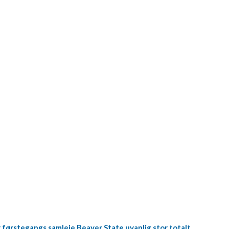
r førstegangs samleie Beaver State uvanlig stor totalt