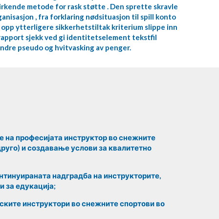
irkende metode for rask støtte . Den sprette skravle
nisasjon , fra forklaring nødsituasjon til spill konto
 opp ytterligere sikkerhetstiltak kriterium slippe inn
rapport sjekk ved gi identitetselement tekstfil
indre pseudo og hvitvasking av penger.
 на професијата инструктор во снежните
друго) и создавање услови за квалитетно
онтинуираната надградба на инструкторите,
 за едукација;
ките инструктори во снежните спортови во