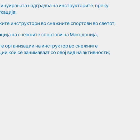
нтинуираната надградба на инструкторите, преку
кација;
ите инструктори во снежните спортови во светот;
ција на снежните спортови на Македонија;
те организации на инструктор во снежните
ции кои се занимаваат со овој вид на активности;