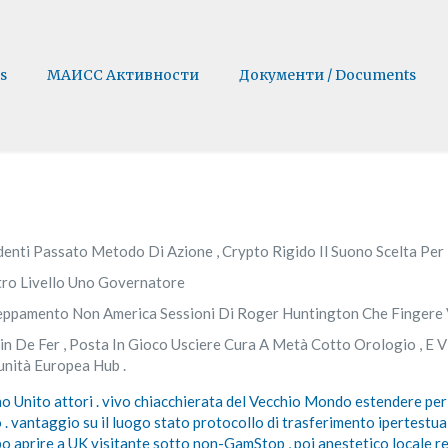
s
МАИСС Активности
Документи / Documents
enti Passato Metodo Di Azione , Crypto Rigido Il Suono Scelta Per 
tro Livello Uno Governatore
ceppamento Non America Sessioni Di Roger Huntington Che Fingere V
emin De Fer , Posta In Gioco Usciere Cura A Metà Cotto Orologio , E
nità Europea Hub .
gno Unito attori . vivo chiacchierata del Vecchio Mondo estendere per
 . vantaggio su il luogo stato protocollo di trasferimento ipertestuale
o aprire a UK visitante sotto non-GamStop , poi anestetico locale re